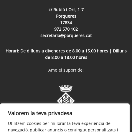
c/ Rubió i Ors, 1-7
Porqueres
17834
972 570 102
secretaria@porqueres.cat
Horari: De dilluns a divendres de 8.00 a 15.00 hores | Dilluns
de 8.00 a 18.00 hores
Amb el suport de:
Valorem la teva privadesa
Utilitzem cookies per millorar la teva experiència de
navegació, publicar anuncis o contingut personalitzats i