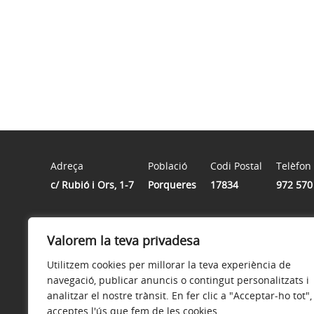
Adreça
Població
Codi Postal
Telèfon
c/ Rubió i Ors, 1-7
Porqueres
17834
972 570
Horari
Valorem la teva privadesa
Horari: De dilluns a divendres de 8.00 a 15.00 hores | D
Utilitzem cookies per millorar la teva experiència de
navegació, publicar anuncis o contingut personalitzats i
analitzar el nostre trànsit. En fer clic a "Acceptar-ho tot",
acceptes l'ús que fem de les cookies.
Avís legal
Política de privacitat
Accessibilitat