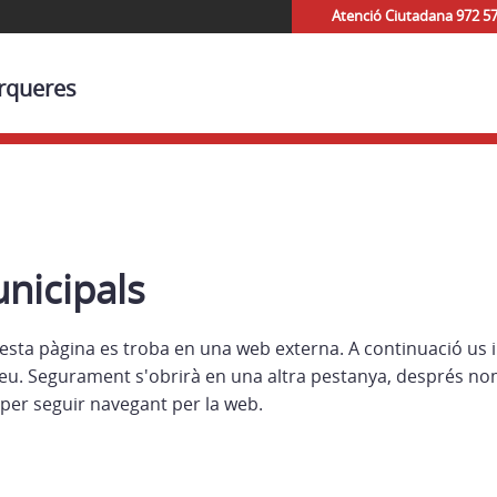
Atenció Ciutadana 972 5
orqueres
nicipals
esta pàgina es troba en una web externa. A continuació us 
eu. Segurament s'obrirà en una altra pestanya, després no
per seguir navegant per la web.