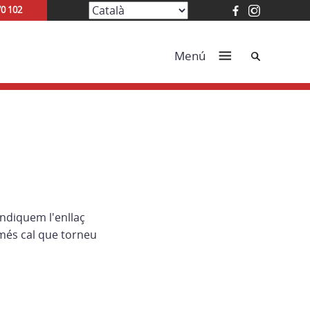
70 102
Cerca
Menú
indiquem l'enllaç
més cal que torneu