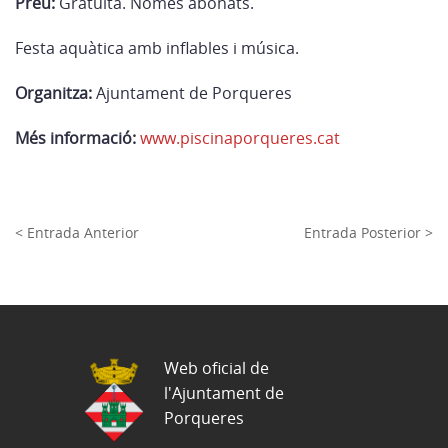
Preu:
Gratuïta. Només abonats.
Festa aquàtica amb inflables i música.
Organitza:
Ajuntament de Porqueres
Més informació:
www.piscinaporqueres.cat
< Entrada Anterior
Entrada Posterior >
Web oficial de
l'Ajuntament de
Porqueres