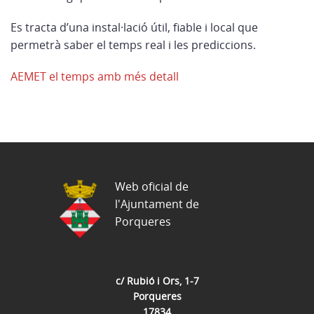
Es tracta d’una instal·lació útil, fiable i local que
permetrà saber el temps real i les prediccions.
AEMET el temps amb més detall
Web oficial de
l'Ajuntament de
Porqueres
c/ Rubió i Ors, 1-7
Porqueres
17834