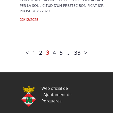
PER LA SOL·LICITUD D’UN PRÉSTEC BONIFICAT ICF,
PUOSC 2025-2029
22/12/2025
<
1
2
3
4
5
…
33
>
Web oficial de
l'Ajuntament de
Porqueres