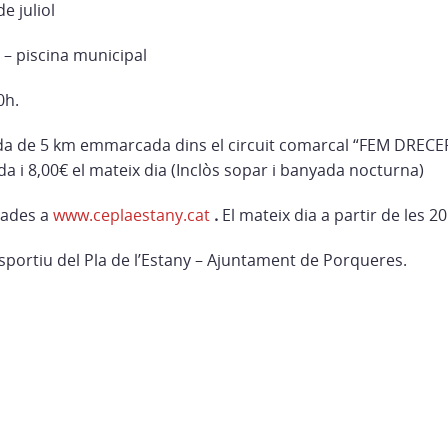
e juliol
– piscina municipal
0h.
 de 5 km emmarcada dins el circuit comarcal “FEM DRECE
da i 8,00€ el mateix dia (Inclòs sopar i banyada nocturna)
pades a
www.ceplaestany.cat
.
El mateix dia a partir de les 20
sportiu del Pla de l’Estany – Ajuntament de Porqueres.