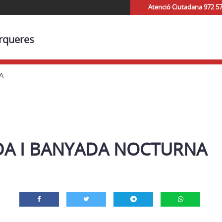
Atenció Ciutadana 972 5
orqueres
A
A I BANYADA NOCTURNA