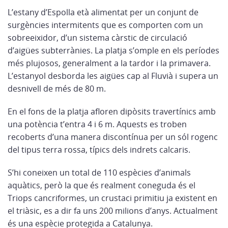
L’estany d’Espolla età alimentat per un conjunt de
surgències intermitents que es comporten com un
sobreeixidor, d’un sistema càrstic de circulació
d’aigües subterrànies. La platja s’omple en els períodes
més plujosos, generalment a la tardor i la primavera.
L’estanyol desborda les aigües cap al Fluvià i supera un
desnivell de més de 80 m.
En el fons de la platja afloren dipòsits travertínics amb
una potència t’entra 4 i 6 m. Aquests es troben
recoberts d’una manera discontínua per un sól rogenc
del tipus terra rossa, típics dels indrets calcaris.
S’hi coneixen un total de 110 espècies d’animals
aquàtics, però la que és realment coneguda és el
Triops cancriformes, un crustaci primitiu ja existent en
el triàsic, es a dir fa uns 200 milions d’anys. Actualment
és una espècie protegida a Catalunya.