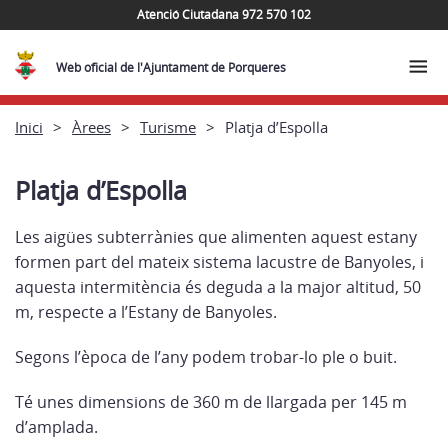
Atenció Ciutadana 972 570 102
Web oficial de l'Ajuntament de Porqueres
Inici
Àrees
Turisme
Platja d’Espolla
Platja d’Espolla
Les aigües subterrànies que alimenten aquest estany
formen part del mateix sistema lacustre de Banyoles, i
aquesta intermitència és deguda a la major altitud, 50
m, respecte a l’Estany de Banyoles.
Segons l’època de l’any podem trobar-lo ple o buit.
Té unes dimensions de 360 m de llargada per 145 m
d’amplada.