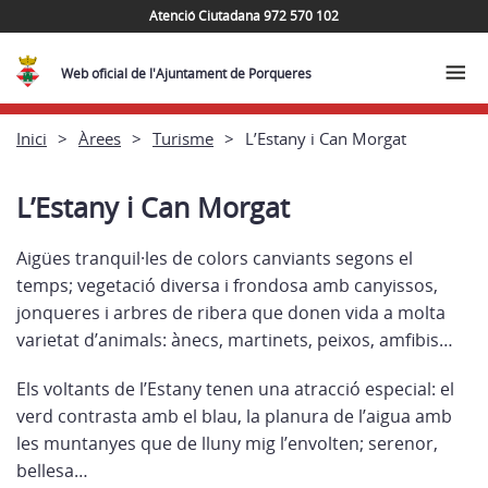
Atenció Ciutadana 972 570 102
Web oficial de l'Ajuntament de Porqueres
Inici
Àrees
Turisme
L’Estany i Can Morgat
L’Estany i Can Morgat
Aigües tranquil·les de colors canviants segons el
temps; vegetació diversa i frondosa amb canyissos,
jonqueres i arbres de ribera que donen vida a molta
varietat d’animals: ànecs, martinets, peixos, amfibis…
Els voltants de l’Estany tenen una atracció especial: el
verd contrasta amb el blau, la planura de l’aigua amb
les muntanyes que de lluny mig l’envolten; serenor,
bellesa…