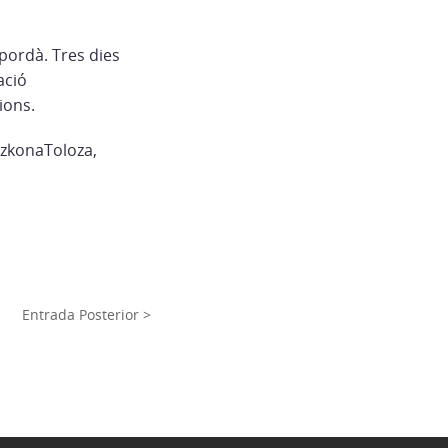
Empordà. Tres dies
ació
ions.
AzkonaToloza,
Entrada Posterior >