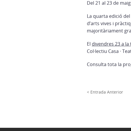
Del 21 al 23 de maig
La quarta edició del 
d’arts vives i pràct
majoritàriament gra
El
divendres 23 a la
Col·lectiu Casa · Te
Consulta tota la pr
< Entrada Anterior